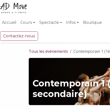
Se rendre au contenu
Accueil
Cours
Spectacle
Infos
Boutique
Contactez-nous
Tous les événements
Contemporain 1 (1è
Contemporain 1 
secondaire)